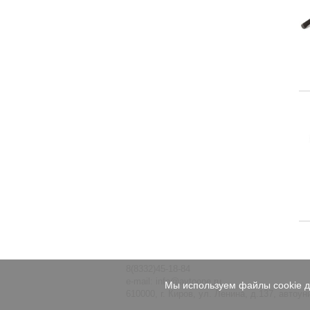
8(8332)45-18-84
e-mail:
info@avtoone.ru
Мы используем файлы cookie дл
610000, г. Киров, ул. Ленина, д.137, авто