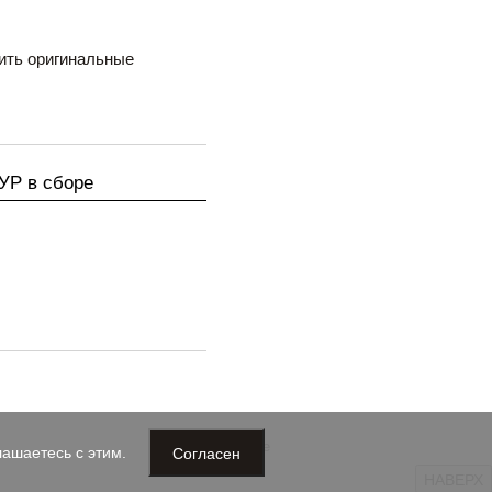
ить оригинальные
УР в сборе
2026 (с) avtoone
Согласен
ашаетесь с этим.
НАВЕРХ