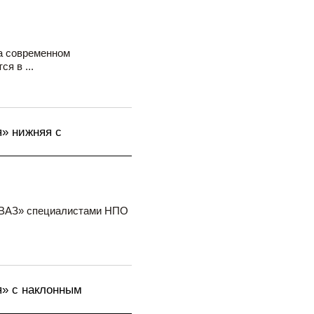
а современном
я в ...
» нижняя с
ОВАЗ» специалистами НПО
я» с наклонным