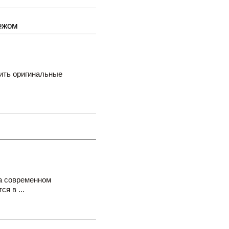
ежом
ить оригинальные
а современном
я в ...