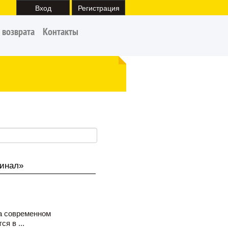
Вход
Регистрация
 возврата
Контакты
гинал»
а современном
я в ...