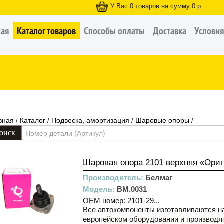
У Вас
0
товаров на сумму
0
р.
ная
Каталог товаров
Способы оплаты
Доставка
Условия
вная
Каталог
Подвеска, амортизация
Шаровые опоры
/
/
/
/
Шаровая опора 2101 верхняя «Ори
Производитель:
Белмаг
Модель:
BM.0031
OEM номер: 2101-29...
Все автокомпоненты изготавливаются н
европейском оборудовании и производятс