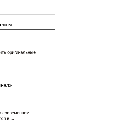
пежом
ить оригинальные
инал»
а современном
я в ...