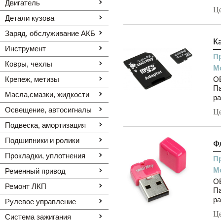
Двигатель
Ц
Детали кузова
Заряд, обслуживание АКБ
К
Инструмент
П
Ковры, чехлы
М
Крепеж, метизы
O
Па
Масла,смазки, жидкости
ра
Освещение, автоcигналы
Ц
Подвеска, амортизация
Подшипники и ролики
Ф
Прокладки, уплотнения
П
М
Ременный привод
O
Ремонт ЛКП
Па
ра
Рулевое управление
Ц
Система зажигания