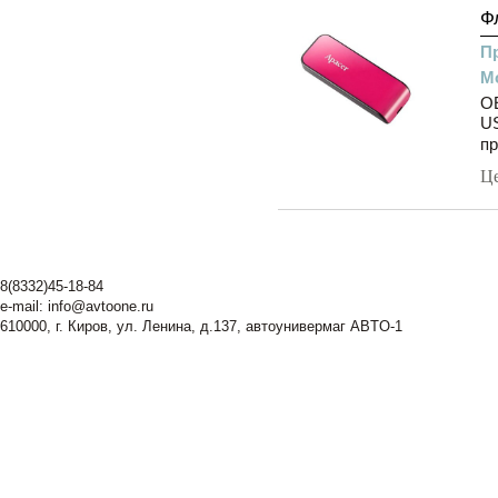
Ф
П
М
O
US
пр
Ц
8(8332)45-18-84
e-mail:
info@avtoone.ru
610000, г. Киров, ул. Ленина, д.137, автоунивермаг ABTO-1