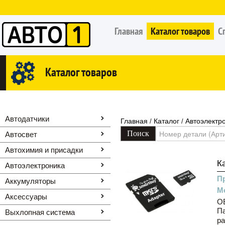
Главная
Каталог товаров
С
Каталог товаров
Автодатчики
Главная
Каталог
Автоэлектр
/
/
Автосвет
Автохимия и присадки
К
Автоэлектроника
П
Аккумуляторы
М
Аксессуары
OE
Па
Выхлопная система
ра