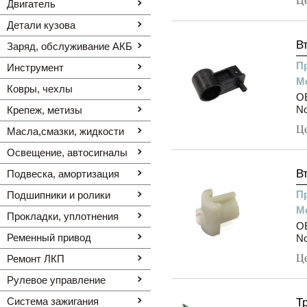
Ц
Двигатель
Детали кузова
В
Заряд, обслуживание АКБ
П
Инструмент
М
Ковры, чехлы
OE
N
Крепеж, метизы
Ц
Масла,смазки, жидкости
Освещение, автоcигналы
В
Подвеска, амортизация
П
Подшипники и ролики
М
Прокладки, уплотнения
O
Ременный привод
N
Ц
Ремонт ЛКП
Рулевое управление
Система зажигания
Т