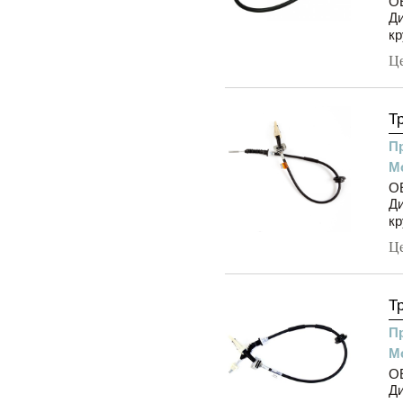
OE
Ди
кр
Ц
Т
П
М
OE
Ди
кр
Ц
Т
П
М
OE
Ди