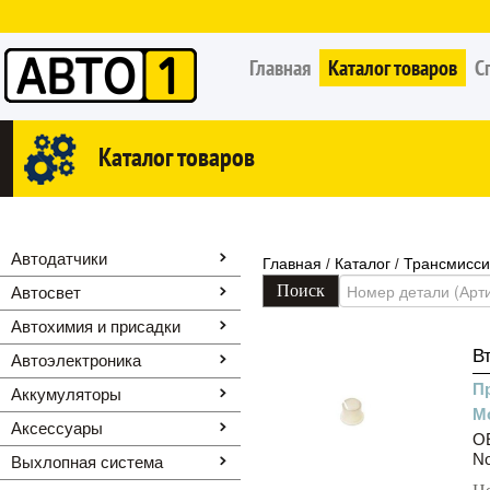
Главная
Каталог товаров
С
Каталог товаров
Автодатчики
Главная
Каталог
Трансмисс
/
/
Автосвет
Автохимия и присадки
В
Автоэлектроника
П
Аккумуляторы
М
Аксессуары
OE
N
Выхлопная система