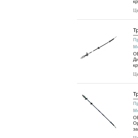
кр
Ц
Т
П
М
OE
Ди
кр
Ц
Т
П
М
OE
Ор
за
Ц