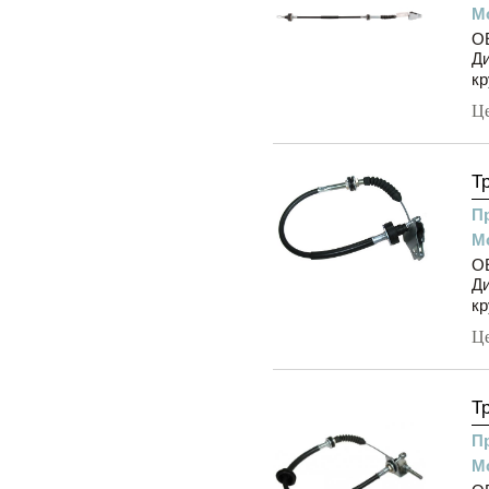
М
OE
Ди
кр
Ц
Т
П
М
OE
Ди
кр
Ц
Т
П
М