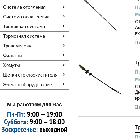
Система отопления
П
М
Система охлаждения
OE
Топливная система
Ак
вх
Тормозная система
Ц
Трансмиссия
Фильтры
Т
Хомуты
П
Щетки стеклоочистителя
М
Электрооборудование
OE
Ди
кр
Мы работаем для Вас
Ц
Пн-Пт:
9:00 — 19:00
Суббота:
9:00 — 18:00
Воскресенье:
выходной
Т
П