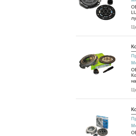
OE
LU
лу
Ц
К
П
М
OE
Ко
на
Ц
К
П
М
OE