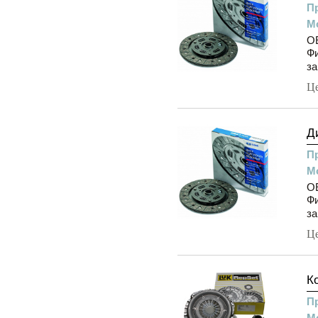
П
М
OE
Фи
за
Ц
Д
П
М
OE
Фи
за
Ц
К
П
М