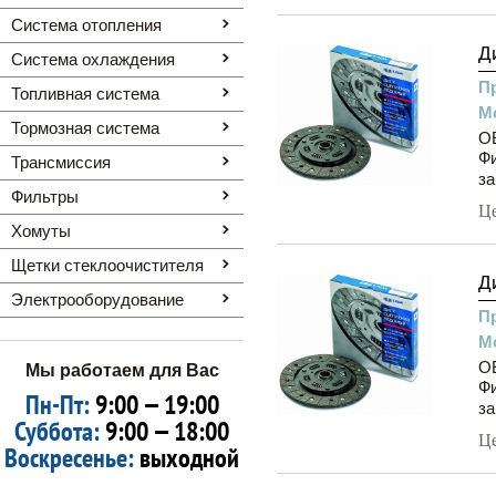
Система отопления
Д
Система охлаждения
П
Топливная система
М
Тормозная система
OE
Фи
Трансмиссия
за
Фильтры
Ц
Хомуты
Щетки стеклоочистителя
Д
Электрооборудование
П
М
OE
Мы работаем для Вас
Фи
Пн-Пт:
9:00 — 19:00
за
Суббота:
9:00 — 18:00
Ц
Воскресенье:
выходной