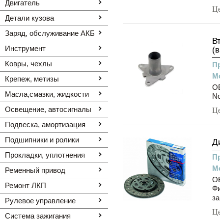
Двигатель
Ц
Детали кузова
Заряд, обслуживание АКБ
В
Инструмент
(
Ковры, чехлы
П
М
Крепеж, метизы
OE
Масла,смазки, жидкости
N
Освещение, автоcигналы
Ц
Подвеска, амортизация
Подшипники и ролики
Д
Прокладки, уплотнения
П
М
Ременный привод
OE
Ремонт ЛКП
Фи
за
Рулевое управление
Ц
Система зажигания