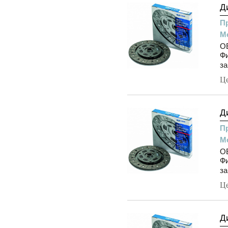
Д
П
М
OE
Фи
за
Ц
Д
П
М
OE
Фи
за
Ц
Д