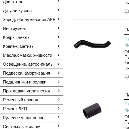
Двигатель
вы
Детали кузова
Ц
Заряд, обслуживание АКБ
Инструмент
П
Ковры, чехлы
П
М
Крепеж, метизы
OE
Масла,смазки, жидкости
Пу
ве
Освещение, автоcигналы
вы
Подвеска, амортизация
Ц
Подшипники и ролики
Прокладки, уплотнения
П
Ременный привод
П
Ремонт ЛКП
М
OE
Рулевое управление
Пу
Система зажигания
ве