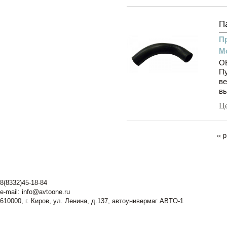
П
П
М
OE
Пу
ве
вы
Ц
‹‹ 
8(8332)45-18-84
e-mail:
info@avtoone.ru
610000, г. Киров, ул. Ленина, д.137, автоунивермаг ABTO-1