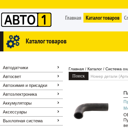
Главная
Каталог товаров
С
Каталог товаров
Автодатчики
Главная
Каталог
Система ох
/
/
Автосвет
Автохимия и присадки
П
Автоэлектроника
П
Аккумуляторы
М
Аксессуары
OE
Пу
Выхлопная система
ве