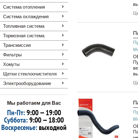
вы
Система отопления
Ц
Система охлаждения
Топливная система
П
Тормозная система
П
Трансмиссия
М
Фильтры
OE
Пу
Хомуты
ве
Щетки стеклоочистителя
вы
Ц
Электрооборудование
П
Мы работаем для Вас
Пн-Пт:
9:00 — 19:00
П
Суббота:
9:00 — 18:00
М
Воскресенье:
выходной
OE
П
не