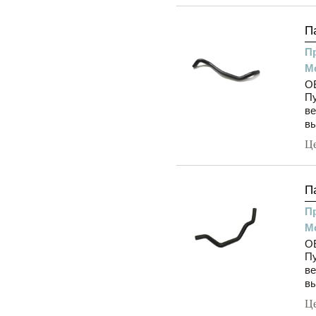
П
П
М
OE
Пу
ве
вы
Ц
П
П
М
OE
Пу
ве
вы
Ц