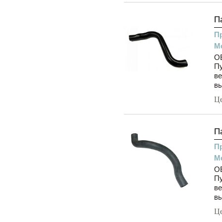
П
П
М
OE
Пу
ве
вы
Ц
П
П
М
OE
Пу
ве
вы
Ц