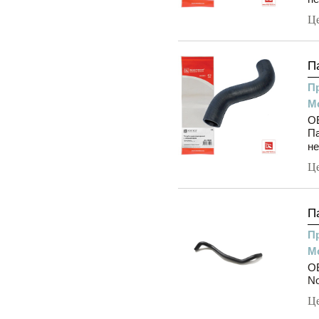
Ц
П
П
М
OE
П
не
Ц
П
П
М
OE
N
Ц