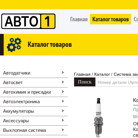
Главная
Каталог товаров
С
Каталог товаров
Автодатчики
Главная
Каталог
Система за
/
/
Автосвет
Автохимия и присадки
К
Автоэлектроника
П
Аккумуляторы
М
Аксессуары
O
Ко
Выхлопная система
св