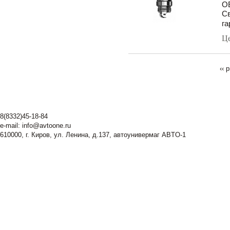
O
Св
га
Ц
‹‹ 
8(8332)45-18-84
e-mail:
info@avtoone.ru
610000, г. Киров, ул. Ленина, д.137, автоунивермаг ABTO-1