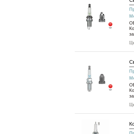
С
П
М
OE
К
за
Ц
С
П
М
O
К
за
Ц
К
П