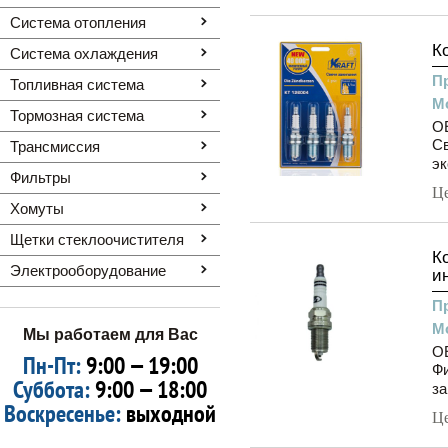
Система отопления
К
Система охлаждения
П
Топливная система
М
Тормозная система
OE
Св
Трансмиссия
эк
Фильтры
Ц
Хомуты
Щетки стеклоочистителя
К
Электрооборудование
и
П
М
Мы работаем для Вас
O
Пн-Пт:
9:00 — 19:00
Фи
Суббота:
9:00 — 18:00
за
Воскресенье:
выходной
Ц