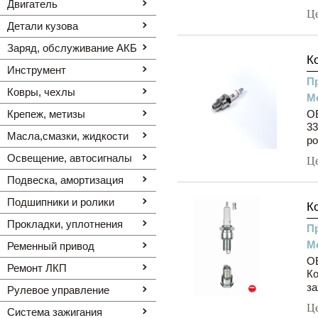
Двигатель
Ц
Детали кузова
Заряд, обслуживание АКБ
К
Инструмент
П
Ковры, чехлы
М
Крепеж, метизы
O
33
Масла,смазки, жидкости
ро
Освещение, автоcигналы
Ц
Подвеска, амортизация
Подшипники и ролики
К
Прокладки, уплотнения
П
М
Ременный привод
O
Ремонт ЛКП
К
за
Рулевое управление
Ц
Система зажигания