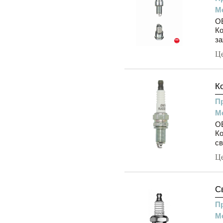
М
O
К
за
Ц
К
П
М
O
Ко
св
Ц
С
П
М