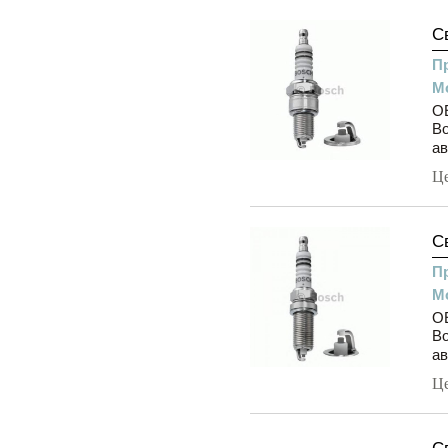
С
П
М
OE
Bo
ав
Ц
С
П
М
OE
Bo
ав
Ц