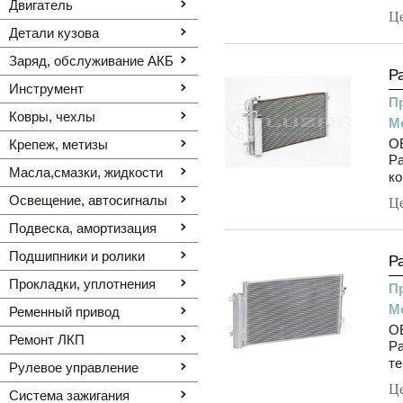
Двигатель
Ц
Детали кузова
Заряд, обслуживание АКБ
Р
Инструмент
П
Ковры, чехлы
М
OE
Крепеж, метизы
Ра
Масла,смазки, жидкости
ко
Освещение, автоcигналы
Ц
Подвеска, амортизация
Подшипники и ролики
Р
Прокладки, уплотнения
П
М
Ременный привод
OE
Ремонт ЛКП
Ра
те
Рулевое управление
Ц
Система зажигания