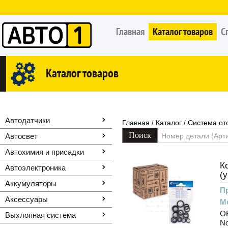
Главная
Каталог товаров
С
Каталог товаров
Автодатчики
Главная
Каталог
Система от
/
/
Автосвет
Автохимия и присадки
К
Автоэлектроника
(у
Аккумуляторы
П
Аксессуары
М
OE
Выхлопная система
N