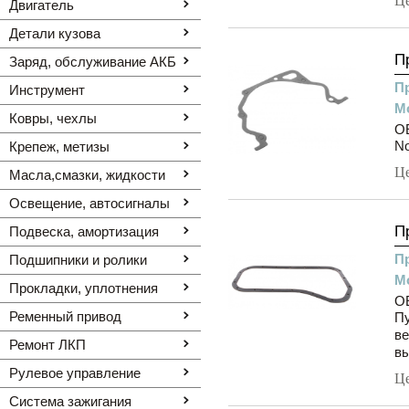
Ц
Двигатель
Детали кузова
П
Заряд, обслуживание АКБ
П
Инструмент
М
Ковры, чехлы
OE
N
Крепеж, метизы
Ц
Масла,смазки, жидкости
Освещение, автоcигналы
П
Подвеска, амортизация
П
Подшипники и ролики
М
Прокладки, уплотнения
OE
Ременный привод
Пу
ве
Ремонт ЛКП
вы
Рулевое управление
Ц
Система зажигания