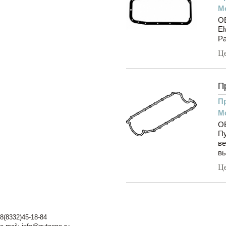
М
OE
El
Ра
Ц
П
П
М
O
Пу
ве
вы
Ц
8(8332)45-18-84