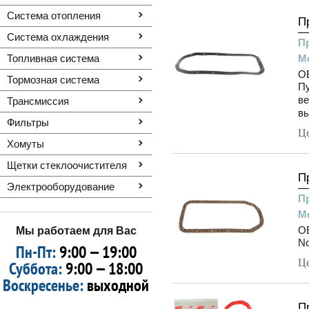
Система отопления
П
Система охлаждения
П
Топливная система
М
O
Тормозная система
Пу
ве
Трансмиссия
вы
Фильтры
Ц
Хомуты
Щетки стеклоочистителя
П
Электрооборудование
П
М
O
Мы работаем для Вас
N
Пн-Пт:
9:00 — 19:00
Ц
Суббота:
9:00 — 18:00
Воскресенье:
выходной
П