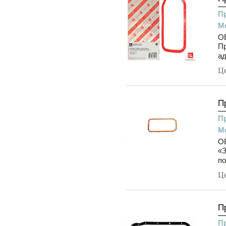
П
М
OE
Пр
ад
Ц
П
П
М
OE
«З
по
Ц
П
П