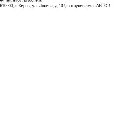
e-mail:
info@avtoone.ru
610000, г. Киров, ул. Ленина, д.137, автоунивермаг ABTO-1