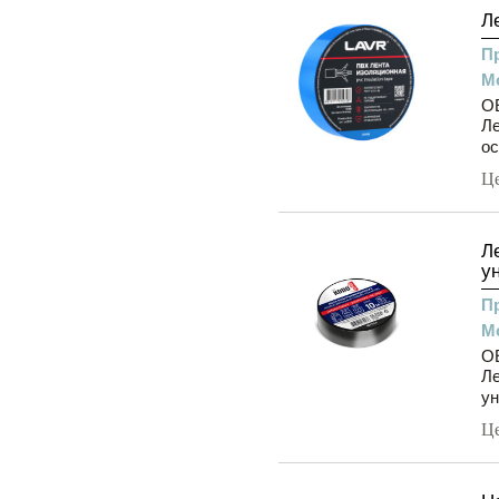
Л
П
М
O
Ле
ос
Ц
Л
у
П
М
O
Ле
ун
Ц