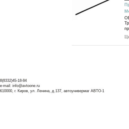
П
М
O
Тр
пр
Ц
8(8332)45-18-84
e-mail:
info@avtoone.ru
610000, г. Киров, ул. Ленина, д.137, автоунивермаг ABTO-1