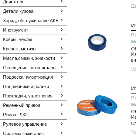
Двигатель
Ц
Детали кузова
Заряд, обслуживание АКБ
И
Инструмент
П
Ковры, чехлы
М
Крепеж, метизы
O
Из
Масла,смазки, жидкости
вн
Освещение, автоcигналы
Ц
Подвеска, амортизация
Подшипники и ролики
И
Прокладки, уплотнения
П
М
Ременный привод
OE
Ремонт ЛКП
Из
ас
Рулевое управление
Ц
Система зажигания