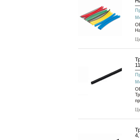
Н
П
М
O
На
Ц
Т
11
П
М
O
Тр
пр
Ц
Т
4,