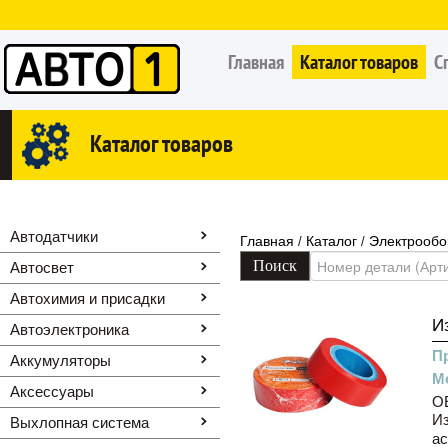
Главная
Каталог товаров
С
Каталог товаров
Автодатчики
Главная
Каталог
Электрообо
/
/
Автосвет
Автохимия и присадки
И
Автоэлектроника
П
Аккумуляторы
М
Аксессуары
OE
Из
Выхлопная система
ас