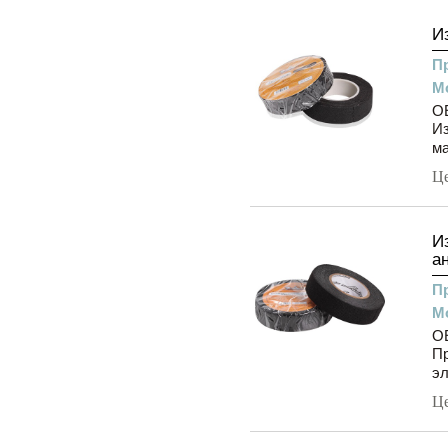
И
П
М
OE
Из
ма
Ц
И
а
П
М
OE
Пр
эл
Ц