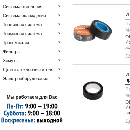
Система отопления
И
Система охлаждения
П
Топливная система
М
Тормозная система
OE
Из
Трансмиссия
ас
Фильтры
Ц
Хомуты
Щетки стеклоочистителя
И
Электрооборудование
п
П
М
Мы работаем для Вас
O
Пн-Пт:
9:00 — 19:00
Из
Суббота:
9:00 — 18:00
вн
Воскресенье:
выходной
Ц