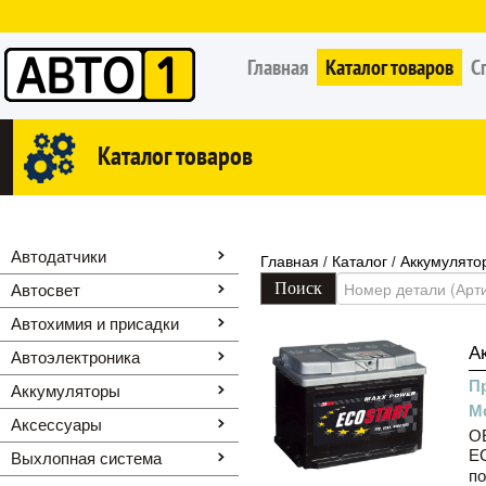
Главная
Каталог товаров
С
Каталог товаров
Автодатчики
Главная
Каталог
Аккумулято
/
/
Автосвет
Автохимия и присадки
А
Автоэлектроника
П
Аккумуляторы
М
Аксессуары
O
EC
Выхлопная система
по