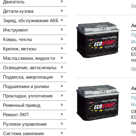
Двигатель
Ц
Детали кузова
Заряд, обслуживание АКБ
А
Инструмент
П
Ковры, чехлы
М
Крепеж, метизы
O
EC
Масла,смазки, жидкости
по
Освещение, автоcигналы
Ц
Подвеска, амортизация
Подшипники и ролики
А
Прокладки, уплотнения
П
М
Ременный привод
O
Ремонт ЛКП
EC
по
Рулевое управление
Ц
Система зажигания