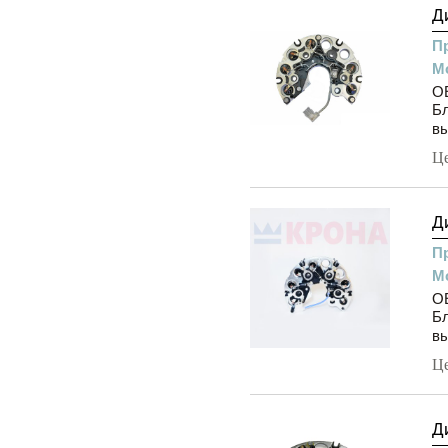
Д
П
М
OE
Бл
вы
Ц
Д
П
М
OE
Бл
вы
Ц
Д