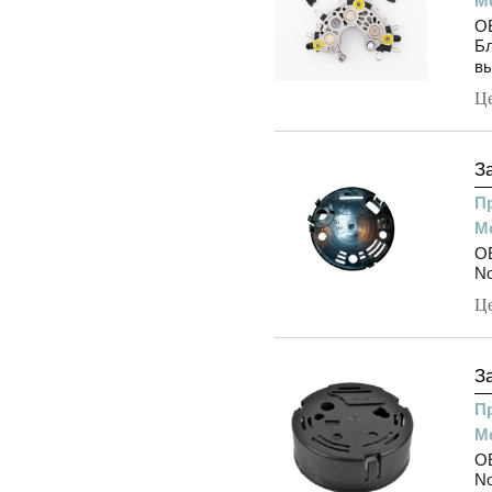
М
OE
Бл
вы
Ц
З
П
М
OE
N
Ц
З
П
М
OE
N