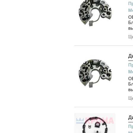
П
М
O
Бл
вы
Ц
Д
П
М
O
Бл
вы
Ц
Д
П