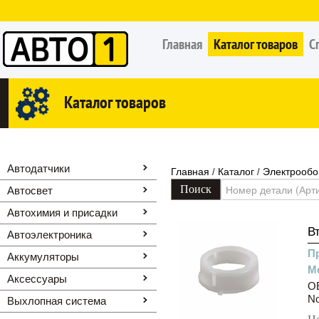
Главная
Каталог товаров
С
Каталог товаров
Автодатчики
Главная
Каталог
Электрообо
/
/
Автосвет
Автохимия и присадки
В
Автоэлектроника
П
Аккумуляторы
М
Аксессуары
OE
N
Выхлопная система