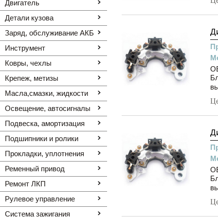
Ц
Двигатель
Детали кузова
Д
Заряд, обслуживание АКБ
П
Инструмент
М
Ковры, чехлы
OE
Бл
Крепеж, метизы
вы
Масла,смазки, жидкости
Ц
Освещение, автоcигналы
Подвеска, амортизация
Д
Подшипники и ролики
П
Прокладки, уплотнения
М
Ременный привод
OE
Бл
Ремонт ЛКП
вы
Рулевое управление
Ц
Система зажигания