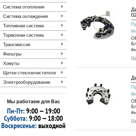
Система отопления
Д
0
Система охлаждения
П
Топливная система
М
Тормозная система
O
Бл
Трансмиссия
вы
Фильтры
Ц
Хомуты
Щетки стеклоочистителя
Д
Электрооборудование
П
М
OE
Мы работаем для Вас
Бл
Пн-Пт:
9:00 — 19:00
вы
Суббота:
9:00 — 18:00
Ц
Воскресенье:
выходной