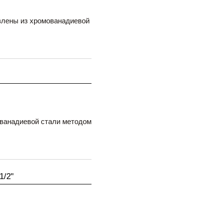
влены из хромованадиевой
ованадиевой стали методом
1/2"