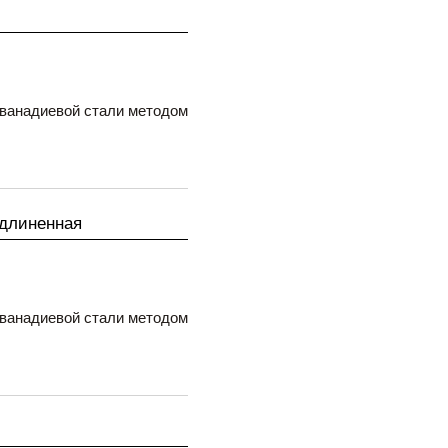
ованадиевой стали методом
удлиненная
ованадиевой стали методом