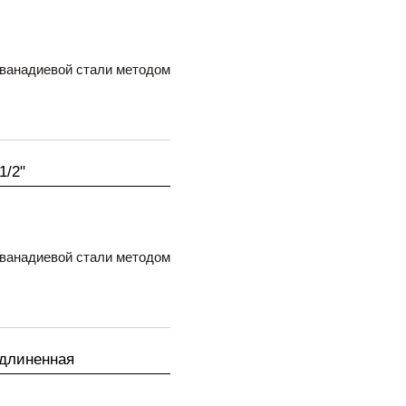
ованадиевой стали методом
1/2"
ованадиевой стали методом
удлиненная