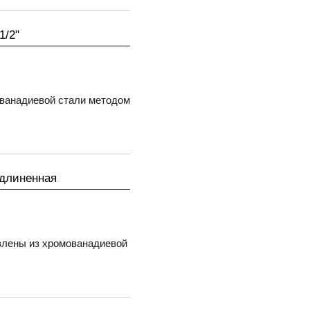
1/2"
ованадиевой стали методом
удлиненная
влены из хромованадиевой