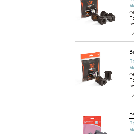
М
OE
П
ре
Ц
В
П
М
OE
П
ре
Ц
В
П
М