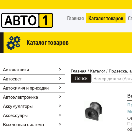
Главная
Каталог товаров
С
Каталог товаров
Автодатчики
Главная
Каталог
Подвеска, 
/
/
Автосвет
Автохимия и присадки
В
Автоэлектроника
П
Аккумуляторы
М
Аксессуары
OE
Пр
Выхлопная система
об