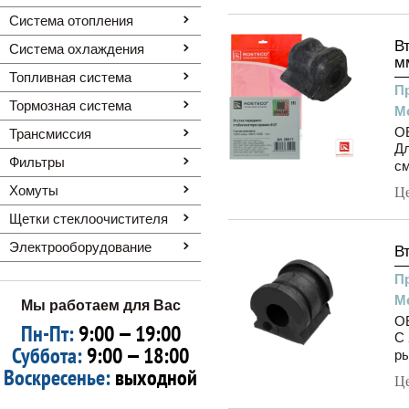
Система отопления
В
Система охлаждения
м
Топливная система
П
Тормозная система
М
OE
Трансмиссия
Дл
Фильтры
см
Хомуты
Ц
Щетки стеклоочистителя
Электрооборудование
В
П
М
Мы работаем для Вас
OE
Пн-Пт:
9:00 — 19:00
С 
Суббота:
9:00 — 18:00
ры
Воскресенье:
выходной
Ц