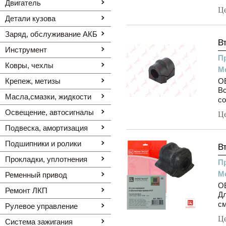
Двигатель
Ц
Детали кузова
Заряд, обслуживание АКБ
В
Инструмент
П
Ковры, чехлы
М
Крепеж, метизы
OE
Вс
Масла,смазки, жидкости
со
Освещение, автоcигналы
Ц
Подвеска, амортизация
Подшипники и ролики
В
Прокладки, уплотнения
П
М
Ременный привод
OE
Ремонт ЛКП
Дл
см
Рулевое управление
Ц
Система зажигания