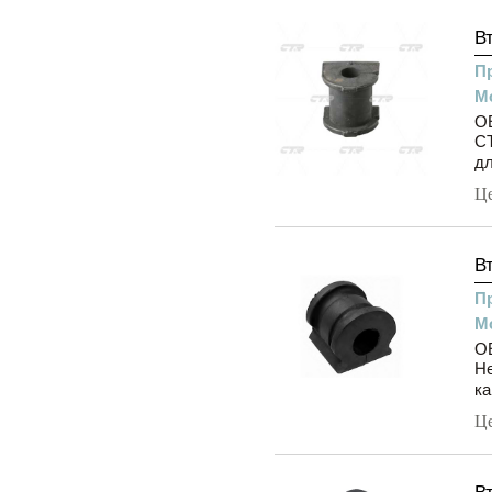
В
П
М
OE
CT
дл
Ц
В
П
М
OE
Н
ка
Ц