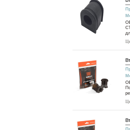
В
П
М
O
CT
дл
Ц
В
П
М
OE
П
ре
Ц
В
П