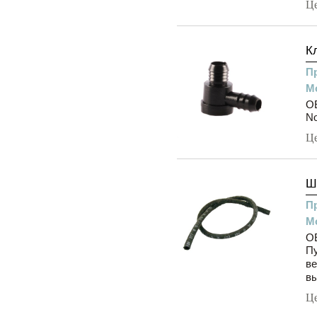
Ц
К
П
М
OE
N
Ц
Ш
П
М
OE
Пу
ве
вы
Ц