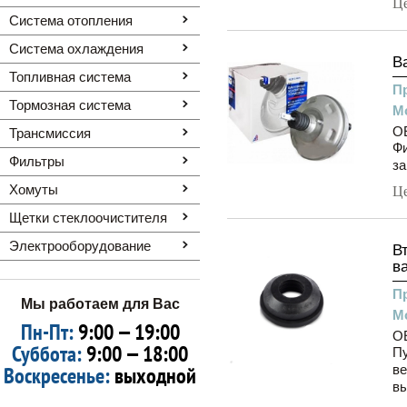
Ц
Система отопления
Система охлаждения
В
Топливная система
П
Тормозная система
М
OE
Трансмиссия
Фи
Фильтры
за
Хомуты
Ц
Щетки стеклоочистителя
Электрооборудование
В
в
П
Мы работаем для Вас
М
Пн-Пт:
9:00 — 19:00
O
Суббота:
9:00 — 18:00
Пу
Воскресенье:
выходной
ве
вы