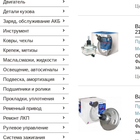
Двигатель
Ц
Детали кузова
Заряд, обслуживание АКБ
В
Инструмент
2
Ковры, чехлы
П
М
Крепеж, метизы
O
Масла,смазки, жидкости
Фи
за
Освещение, автоcигналы
Ц
Подвеска, амортизация
Подшипники и ролики
В
Прокладки, уплотнения
П
Ременный привод
М
Ремонт ЛКП
OE
Фи
Рулевое управление
за
Система зажигания