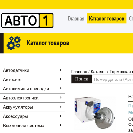
Главная
Каталог товаров
С
Каталог товаров
Автодатчики
Главная
Каталог
Тормозная 
/
/
Автосвет
Автохимия и присадки
В
Автоэлектроника
П
Аккумуляторы
М
Аксессуары
OE
Фи
Выхлопная система
за