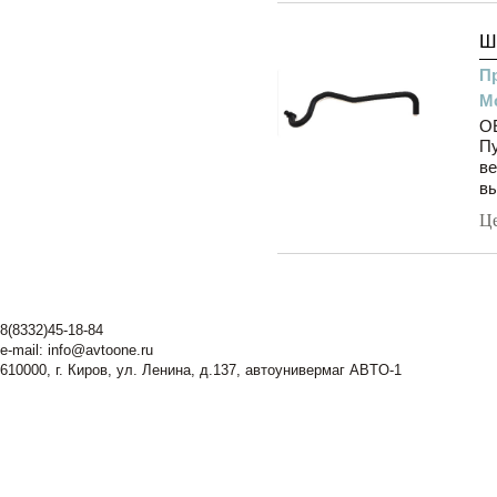
Ш
П
М
O
Пу
ве
вы
Ц
8(8332)45-18-84
e-mail:
info@avtoone.ru
610000, г. Киров, ул. Ленина, д.137, автоунивермаг ABTO-1