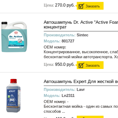
Цена:
270.0 руб.
Заказать
Автошампунь Dr. Active "Active Foam 
концентрат
Производитель:
Sintec
Модель:
801727
OEM номер:
Концентрированное, высокопенное, сла
бесконтактной мойки автотранспорта. Хо
Цена:
950.0 руб.
Заказать
Автошампунь Expert Для жесткой во
Производитель:
Lavr
Модель:
Ln2311
OEM номер: -
Бесконтактная мойка - один из самых п
способов ...