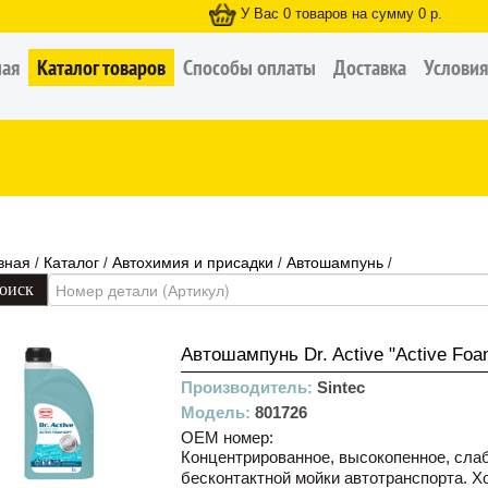
У Вас
0
товаров на сумму
0
р.
ная
Каталог товаров
Способы оплаты
Доставка
Условия
вная
Каталог
Автохимия и присадки
Автошампунь
/
/
/
/
Автошампунь Dr. Active "Active Foam
Производитель:
Sintec
Модель:
801726
OEM номер:
Концентрированное, высокопенное, сла
бесконтактной мойки автотранспорта. Хо