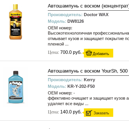
Автошампунь с воском (концентрат
Производитель:
Doctor WAX
Модель:
DW8126
OEM номер:
Высокотехнологичная профессиональна
отмывает кузов и защищает покрытие п
пленкой ...
Цена:
700.0 руб.
Добавить
Автошампунь с воском YourSh, 500
Производитель:
Kerry
Модель:
KR-Y-202-F50
OEM номер: -
ффективно очищает и защищает кузов а
удаляет все виды ...
Цена:
140.0 руб.
Заказать