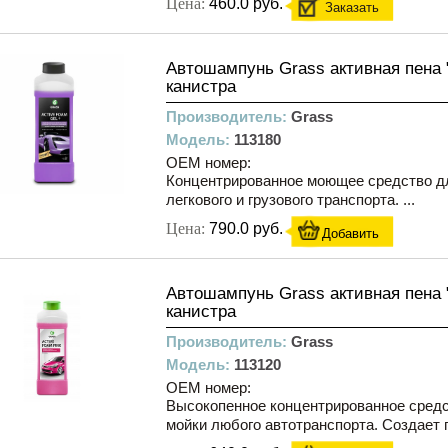
Цена:
460.0 руб.
Заказать
Автошампунь Grass активная пена "
канистра
Производитель:
Grass
Модель:
113180
OEM номер:
Концентрированное моющее средство дл
легкового и грузового транспорта. ...
Цена:
790.0 руб.
Добавить
Автошампунь Grass активная пена "
канистра
Производитель:
Grass
Модель:
113120
OEM номер:
Высокопенное концентрированное средс
мойки любого автотранспорта. Создает п