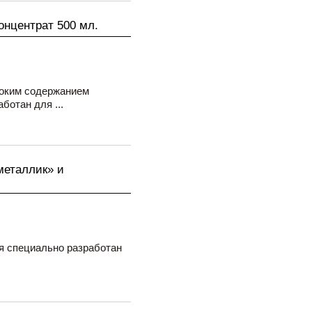
нцентрат 500 мл.
оким содержанием
ботан для ...
металлик» и
я специально разработан