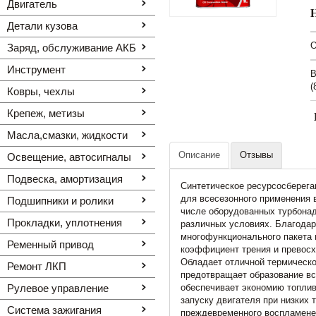
Двигатель
Детали кузова
O
Заряд, обслуживание АКБ
Инструмент
В
(
Ковры, чехлы
Крепеж, метизы
Масла,смазки, жидкости
Описание
Отзывы
Освещение, автоcигналы
Подвеска, амортизация
Cинтетическое ресурсосберег
для всесезонного применения 
Подшипники и ролики
числе оборудованных турбона
Прокладки, уплотнения
различных условиях. Благода
многофункционального пакета 
Ременный привод
коэффициент трения и превосх
Обладает отличной термическо
Ремонт ЛКП
предотвращает образование вс
Рулевое управление
обеспечивает экономию топлив
запуску двигателя при низких
Система зажигания
преждевременного воспламенен