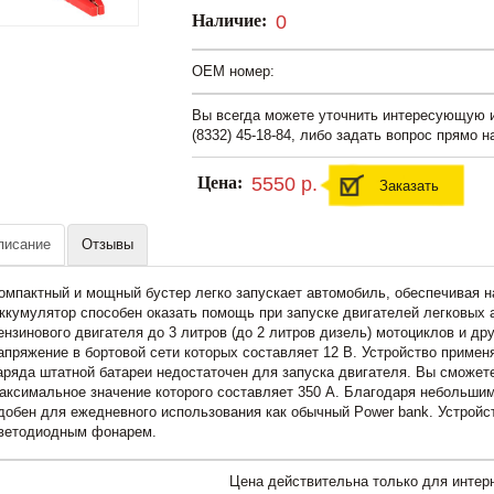
Наличие:
0
OEM номер:
Вы всегда можете уточнить интересующую
(8332) 45-18-84, либо задать вопрос прямо н
Цена:
5550 р.
Заказать
писание
Отзывы
омпактный и мощный бустер легко запускает автомобиль, обеспечивая 
ккумулятор способен оказать помощь при запуске двигателей легковых
ензинового двигателя до 3 литров (до 2 литров дизель) мотоциклов и др
апряжение в бортовой сети которых составляет 12 В. Устройство примен
аряда штатной батареи недостаточен для запуска двигателя. Вы сможете
аксимальное значение которого составляет 350 А. Благодаря небольшим
добен для ежедневного использования как обычный Power bank. Устрой
ветодиодным фонарем.
Цена действительна только для интерн