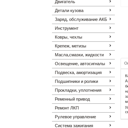
Двигатель
Детали кузова
Заряд, обслуживание АКБ
Инструмент
Ковры, чехлы
Крепеж, метизы
Масла,смазки, жидкости
Освещение, автоcигналы
О
Подвеска, амортизация
К
Подшипники и ролики
А
б
Прокладки, уплотнения
н
з
Ременный привод
м
у
Ремонт ЛКП
с
Рулевое управление
Система зажигания