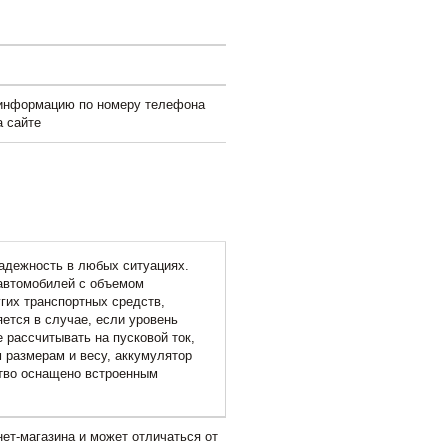
 информацию по номеру телефона
а сайте
надежность в любых ситуациях.
 автомобилей с объемом
угих транспортных средств,
яется в случае, если уровень
 рассчитывать на пусковой ток,
 размерам и весу, аккумулятор
ство оснащено встроенным
ет-магазина и может отличаться от