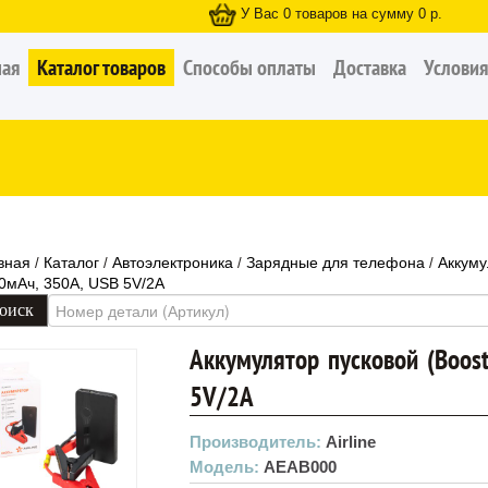
У Вас
0
товаров на сумму
0
р.
ная
Каталог товаров
Способы оплаты
Доставка
Условия
вная
Каталог
Автоэлектроника
Зарядные для телефона
Аккуму
/
/
/
/
0мАч, 350А, USB 5V/2A
Аккумулятор пусковой (Boos
5V/2A
Производитель:
Airline
Модель:
AEAB000