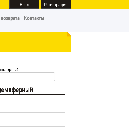
Вход
Регистрация
 возврата
Контакты
емпферный
 демпферный