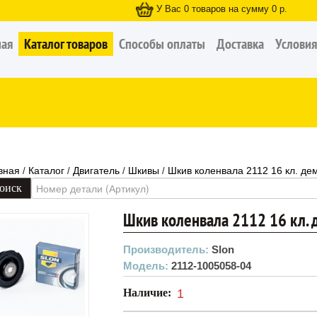
У Вас
0
товаров на сумму
0
р.
ная
Каталог товаров
Способы оплаты
Доставка
Условия
вная
Каталог
Двигатель
Шкивы
Шкив коленвала 2112 16 кл. д
/
/
/
/
Шкив коленвала 2112 16 кл.
Производитель:
Slon
Модель:
2112-1005058-04
Наличие:
1