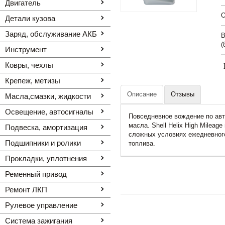
Двигатель
O
Детали кузова
Заряд, обслуживание АКБ
В
(
Инструмент
Ковры, чехлы
Крепеж, метизы
Описание
Отзывы
Масла,смазки, жидкости
Освещение, автоcигналы
Повседневное вождение по авт
масла. Shell Helix High Milea
Подвеска, амортизация
сложных условиях ежедневного
Подшипники и ролики
топлива.
Прокладки, уплотнения
Ременный привод
Ремонт ЛКП
Рулевое управление
Система зажигания