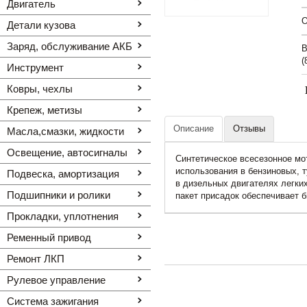
Двигатель
O
Детали кузова
Заряд, обслуживание АКБ
В
(
Инструмент
Ковры, чехлы
Крепеж, метизы
Описание
Отзывы
Масла,смазки, жидкости
Освещение, автоcигналы
Синтетическое всесезонное м
использования в бензиновых, 
Подвеска, амортизация
в дизельных двигателях легки
Подшипники и ролики
пакет присадок обеспечивает б
Прокладки, уплотнения
Ременный привод
Ремонт ЛКП
Рулевое управление
Система зажигания