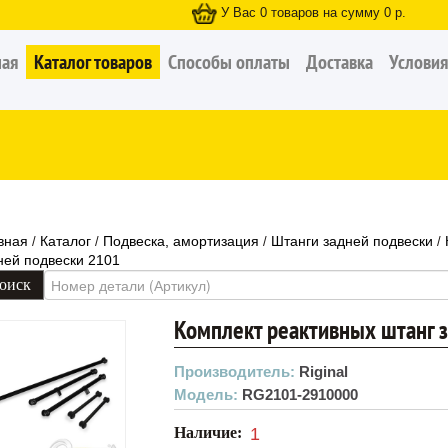
У Вас
0
товаров на сумму
0
р.
ная
Каталог товаров
Способы оплаты
Доставка
Условия
вная
Каталог
Подвеска, амортизация
Штанги задней подвески
/
/
/
/
ней подвески 2101
Комплект реактивных штанг 
Производитель:
Riginal
Модель:
RG2101-2910000
Наличие:
1