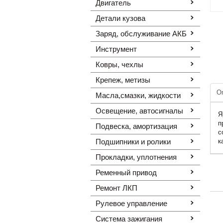
Двигатель
Детали кузова
Заряд, обслуживание АКБ
Инструмент
Ковры, чехлы
Крепеж, метизы
О
Масла,смазки, жидкости
Освещение, автоcигналы
Я
п
Подвеска, амортизация
с
Подшипники и ролики
к
Прокладки, уплотнения
Ременный привод
Ремонт ЛКП
Рулевое управление
Система зажигания