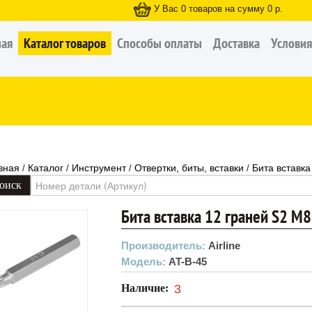
У Вас
0
товаров на сумму
0
р.
ная
Каталог товаров
Способы оплаты
Доставка
Условия
вная
Каталог
Инструмент
Отвертки, биты, вставки
Бита вставка
/
/
/
/
Бита вставка 12 граней S2 M8
Производитель:
Airline
Модель:
AT-B-45
Наличие:
3