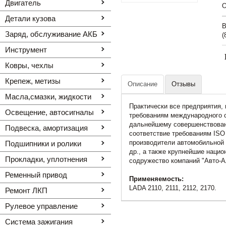
Двигатель
O
Детали кузова
В
Заряд, обслуживание АКБ
(
Инструмент
Ковры, чехлы
Крепеж, метизы
Описание
Отзывы
Масла,смазки, жидкости
Практически все предприятия
Освещение, автоcигналы
требованиям международного с
дальнейшему совершенствован
Подвеска, амортизация
соответствие требованиям IS
производители автомобильной
Подшипники и ролики
др., а также крупнейшие нацио
Прокладки, уплотнения
содружество компаний "Авто-А
Ременный привод
Применяемость:
LADA 2110, 2111, 2112, 2170.
Ремонт ЛКП
Рулевое управление
Система зажигания