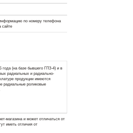
 информацию по номеру телефона
а сайте
года (на базе бывшего ГПЗ-4) и в
вых радиальных и радиально-
нклатуре продукции имеются
ие радиальные роликовые
.
ет-магазина и может отличаться от
гут иметь отличия от