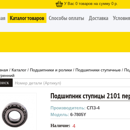
У Вас
0
товаров на сумму
0
р.
ная
Каталог товаров
Способы оплаты
Доставка
Условия
вная
Каталог
Подшипники и ролики
Подшипники ступичные
По
/
/
/
/
тренний
Подшипник ступицы 2101 пе
Производитель:
СПЗ-4
Модель:
6-7805Y
Наличие:
4