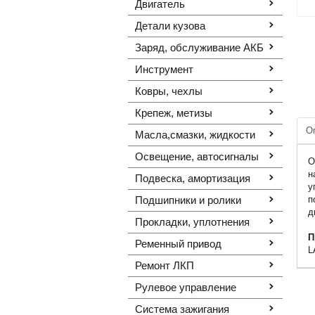
Двигатель
Детали кузова
Заряд, обслуживание АКБ
Инструмент
Ковры, чехлы
Крепеж, метизы
О
Масла,смазки, жидкости
Освещение, автоcигналы
О
н
Подвеска, амортизация
у
Подшипники и ролики
п
д
Прокладки, уплотнения
П
Ременный привод
L
Ремонт ЛКП
Рулевое управление
Система зажигания