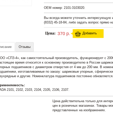
OEM номер: 2101-3103020.
Вы всегда можете уточнить интересующую
(8332) 45-18-84, либо задать вопрос прямо н
Цена:
370 р.
Добавить
писание
Отзывы
ОО «СПЗ-4», как самостоятельный производитель, функционирует с 2006 
астоящее время относится к основному производителю в России шарико
порных подшипников с диаметром отверстия от 4 мм до 200 мм. В номе
одшипники, изготавливаемые по заказу: шариковые упорные, сферическ
вухрядные и другие. Номенклатура подшипников постоянно обновляется
рименяемость:
ADA 2101, 2102, 2103, 2104, 2105, 2106, 2107.
Цена действительна только для интерн
цен в розничных магазинах. Товары мо
представленных на изображениях.