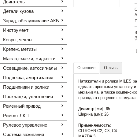
Двигатель
O
Детали кузова
A
Заряд, обслуживание АКБ
Y
Инструмент
В
(
Ковры, чехлы
Крепеж, метизы
Масла,смазки, жидкости
Освещение, автоcигналы
Описание
Отзывы
Подвеска, амортизация
Натяжители и ролики MILES ра
Подшипники и ролики
сделать простыми установку и
механизма, а также компенсиро
Прокладки, уплотнения
привода в процессе эксплуата
Ременный привод
Диаметр [мм]: 65
Ширина (мм): 26
Ремонт ЛКП
Рулевое управление
Применяемость:
CITROEN C2, C3, C4.
Система зажигания
MAZDA 3.