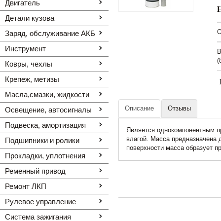
Двигатель
Детали кузова
O
Заряд, обслуживание АКБ
Инструмент
В
(
Ковры, чехлы
Крепеж, метизы
Масла,смазки, жидкости
Описание
Отзывы
Освещение, автоcигналы
Подвеска, амортизация
Является однокомпонентным пр
влагой. Масса предназначена 
Подшипники и ролики
поверхности масса образует пр
Прокладки, уплотнения
Ременный привод
Ремонт ЛКП
Рулевое управление
Система зажигания