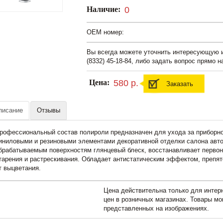
Наличие:
0
OEM номер:
Вы всегда можете уточнить интересующую
(8332) 45-18-84, либо задать вопрос прямо н
Цена:
580 р.
Заказать
писание
Отзывы
рофессиональный состав полироли предназначен для ухода за приборн
иниловыми и резиновыми элементами декоративной отделки салона авт
брабатываемым поверхностям глянцевый блеск, восстанавливает первон
тарения и растрескивания. Обладает антистатическим эффектом, препя
т выцветания.
Цена действительна только для интерн
цен в розничных магазинах. Товары мо
представленных на изображениях.