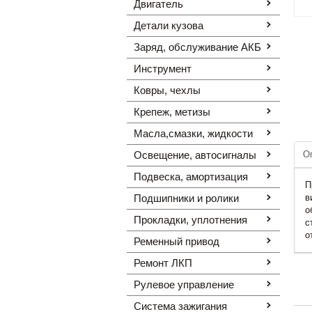
Двигатель
Детали кузова
Заряд, обслуживание АКБ
Инструмент
Ковры, чехлы
Крепеж, метизы
Масла,смазки, жидкости
Освещение, автоcигналы
О
Подвеска, амортизация
П
Подшипники и ролики
в
о
Прокладки, уплотнения
с
о
Ременный привод
Ремонт ЛКП
Рулевое управление
Система зажигания