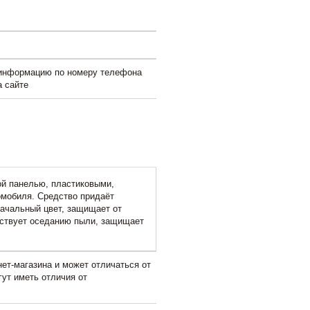
 информацию по номеру телефона
а сайте
ой панелью, пластиковыми,
омобиля. Средство придаёт
ачальный цвет, защищает от
тствует оседанию пыли, защищает
ет-магазина и может отличаться от
гут иметь отличия от