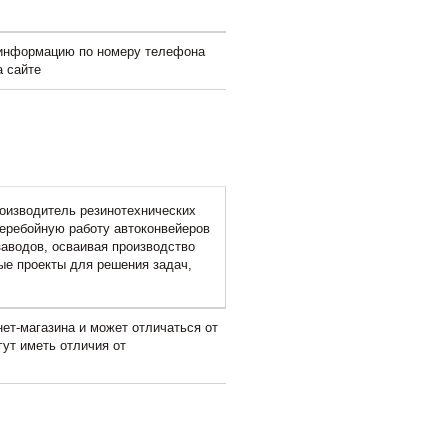
 информацию по номеру телефона
а сайте
оизводитель резинотехнических
еребойную работу автоконвейеров
аводов, осваивая производство
ые проекты для решения задач,
ет-магазина и может отличаться от
гут иметь отличия от