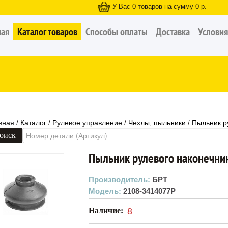
У Вас
0
товаров на сумму
0
р.
ная
Каталог товаров
Способы оплаты
Доставка
Условия
вная
Каталог
Рулевое управление
Чехлы, пыльники
Пыльник р
/
/
/
/
Пыльник рулевого наконечни
Производитель:
БРТ
Модель:
2108-3414077Р
Наличие:
8