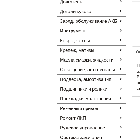
Двигатель
Детали кузова
Заряд, обслуживание АКБ
Инструмент
Ковры, чехлы
Крепеж, метизы
О
Масла,смазки, жидкости
П
Освещение, автоcигналы
и
В
Подвеска, амортизация
н
с
Подшипники и ролики
Прокладки, уплотнения
Ременный привод
Ремонт ЛКП
Рулевое управление
Система зажигания