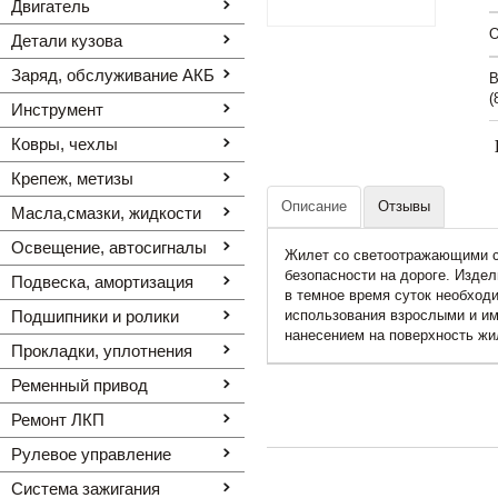
Двигатель
O
Детали кузова
Заряд, обслуживание АКБ
В
(
Инструмент
Ковры, чехлы
Крепеж, метизы
Описание
Отзывы
Масла,смазки, жидкости
Освещение, автоcигналы
Жилет со светоотражающими с
безопасности на дороге. Издел
Подвеска, амортизация
в темное время суток необход
Подшипники и ролики
использования взрослыми и им
нанесением на поверхность жи
Прокладки, уплотнения
Ременный привод
Ремонт ЛКП
Рулевое управление
Система зажигания