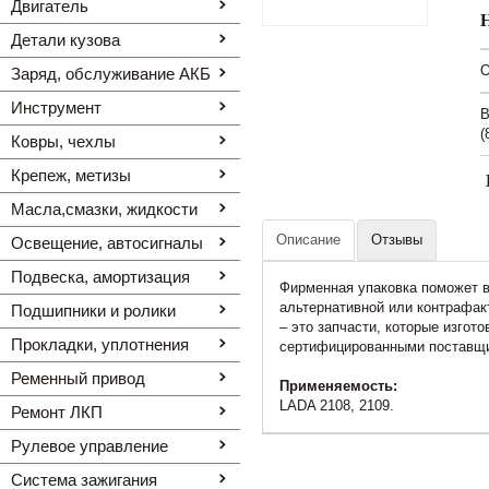
Двигатель
Детали кузова
O
Заряд, обслуживание АКБ
Инструмент
В
(
Ковры, чехлы
Крепеж, метизы
Масла,смазки, жидкости
Описание
Отзывы
Освещение, автоcигналы
Подвеска, амортизация
Фирменная упаковка поможет в
альтернативной или контрафак
Подшипники и ролики
– это запчасти, которые изго
Прокладки, уплотнения
сертифицированными поставщ
Ременный привод
Применяемость:
LADA 2108, 2109.
Ремонт ЛКП
Рулевое управление
Система зажигания