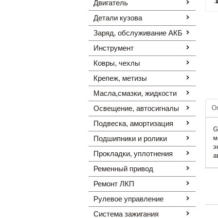
Двигатель
Детали кузова
Заряд, обслуживание АКБ
Инструмент
Ковры, чехлы
Крепеж, метизы
Масла,смазки, жидкости
Освещение, автоcигналы
О
Подвеска, амортизация
G
Подшипники и ролики
м
э
Прокладки, уплотнения
а
Ременный привод
Ремонт ЛКП
Рулевое управление
Система зажигания