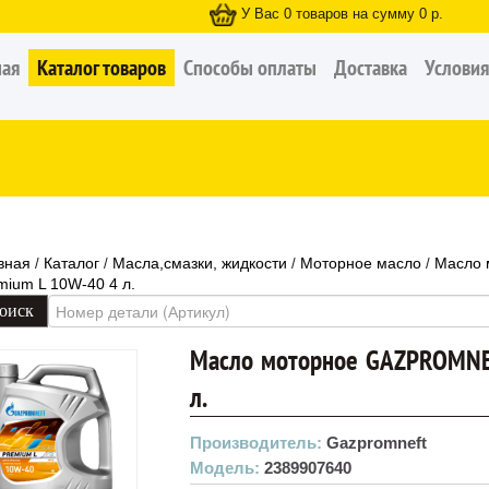
У Вас
0
товаров на сумму
0
р.
ная
Каталог товаров
Способы оплаты
Доставка
Условия
вная
Каталог
Масла,смазки, жидкости
Моторное масло
Масло
/
/
/
/
mium L 10W-40 4 л.
Масло моторное GAZPROMNE
л.
Производитель:
Gazpromneft
Модель:
2389907640