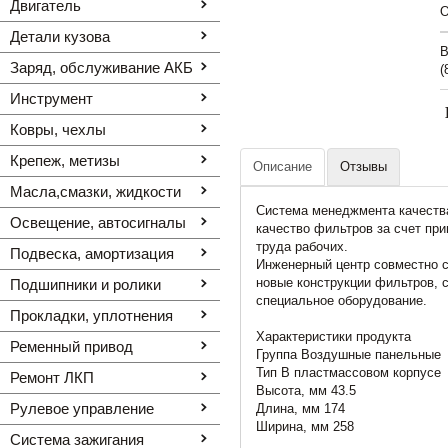
Двигатель
O
Детали кузова
В
Заряд, обслуживание АКБ
(
Инструмент
Ковры, чехлы
Крепеж, метизы
Описание
Отзывы
Масла,смазки, жидкости
Система менеджмента качества
Освещение, автоcигналы
качество фильтров за счет при
труда рабочих.
Подвеска, амортизация
Инженерный центр совместно с
новые конструкции фильтров, 
Подшипники и ролики
специальное оборудование.
Прокладки, уплотнения
Характеристики продукта
Ременный привод
Группа Воздушные панельные
Тип В пластмассовом корпусе
Ремонт ЛКП
Высота, мм 43.5
Рулевое управление
Длина, мм 174
Ширина, мм 258
Система зажигания