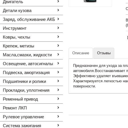
Двигатель
O
Детали кузова
Заряд, обслуживание АКБ
В
(
Инструмент
Ковры, чехлы
Крепеж, метизы
Описание
Отзывы
Масла,смазки, жидкости
Освещение, автоcигналы
Предназначен для ухода за п
автомобиля.Восстанавливает п
Подвеска, амортизация
Эффективно удаляет въевшиеся
Подшипники и ролики
Характеризуется легкостью на
поверхности.
Прокладки, уплотнения
Ременный привод
Ремонт ЛКП
Рулевое управление
Система зажигания