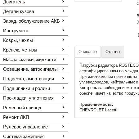
Двигатель
O
Детали кузова
В
Заряд, обслуживание АКБ
(
Инструмент
Ковры, чехлы
Крепеж, метизы
Описание
Отзывы
Масла,смазки, жидкости
Патрубки радиатора ROSTECO 
Освещение, автоcигналы
сертифицированном по междун
При изготовлении применяется
Подвеска, амортизация
углеводородов, нейтральных к
Контроль за соблюдением техн
Подшипники и ролики
обеспечивает качество продук
Прокладки, уплотнения
Применяемость:
Ременный привод
CHEVROLET Lacetti.
Ремонт ЛКП
Рулевое управление
Система зажигания