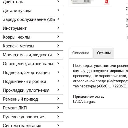
Двигатель
O
Детали кузова
Заряд, обслуживание АКБ
В
(
Инструмент
Ковры, чехлы
Крепеж, метизы
Описание
Отзывы
Масла,смазки, жидкости
Освещение, автоcигналы
Прокладки, уплотнители ресив
компаунда ведущих мировых ли
Подвеска, амортизация
превосходные характеристики,
Подшипники и ролики
агрессивной среде (нефтепрод
температуры (-60oC .. +220oC).
Прокладки, уплотнения
Применяемость:
Ременный привод
LADA Largus.
Ремонт ЛКП
Рулевое управление
Система зажигания