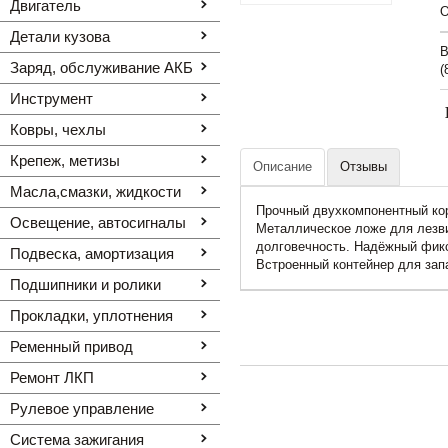
Двигатель
O
Детали кузова
В
Заряд, обслуживание АКБ
(
Инструмент
Ковры, чехлы
Крепеж, метизы
Описание
Отзывы
Масла,смазки, жидкости
Прочный двухкомпонентный кор
Освещение, автоcигналы
Металлическое ложе для лезви
долговечность. Надёжный фикс
Подвеска, амортизация
Встроенный контейнер для зап
Подшипники и ролики
Прокладки, уплотнения
Ременный привод
Ремонт ЛКП
Рулевое управление
Система зажигания