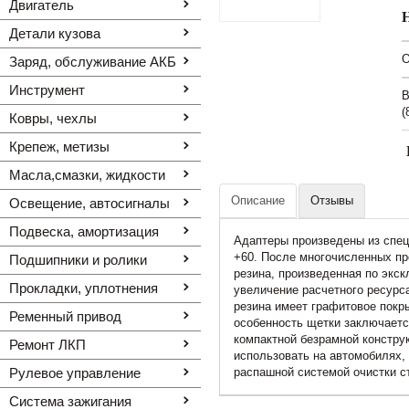
Двигатель
Детали кузова
O
Заряд, обслуживание АКБ
Инструмент
В
(
Ковры, чехлы
Крепеж, метизы
Масла,смазки, жидкости
Описание
Отзывы
Освещение, автоcигналы
Подвеска, амортизация
Адаптеры произведены из специ
+60. После многочисленных пр
Подшипники и ролики
резина, произведенная по экск
Прокладки, уплотнения
увеличение расчетного ресурс
резина имеет графитовое покры
Ременный привод
особенность щетки заключает
компактной безрамной констру
Ремонт ЛКП
использовать на автомобилях, 
Рулевое управление
распашной системой очистки с
Система зажигания