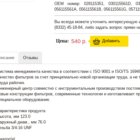
OEM номер: 028115351, 030115561D, 030
056115561A, 056115561B, 056115561G, 05711
Вы всегда можете уточнить интересующую
(8332) 45-18-84, либо задать вопрос прямо н
Цена:
540 р.
Добавить
писание
Отзывы
истема менеджмента качества в соответствии с ISO 9001 и ISO/TS 1694
ачество фильтров за счет принципиально новой организации труда, а не 
руда рабочих.
нженерный центр совместно с инструментальным производством постоян
овые конструкции фильтров, современные технологии и изготавливает п
пециальное оборудование.
арактеристики продукта
ысота, мм 123.0
аружный диам., мм 76.0
езьба 3/4-16 UNF
налог(и)