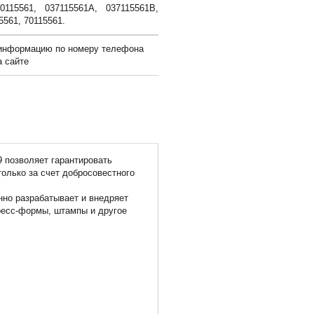
115561, 037115561A, 037115561B,
5561, 70115561.
 информацию по номеру телефона
а сайте
9 позволяет гарантировать
только за счет добросовестного
но разрабатывает и внедряет
ресс-формы, штампы и другое