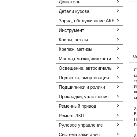
Двигатель
Детали кузова
Заряд, обслуживание АКБ
Инструмент
Ковры, чехлы
Крепеж, метизы
О
Масла,смазки, жидкости
Освещение, автоcигналы
С
к
Подвеска, амортизация
т
И
Подшипники и ролики
н
Прокладки, уплотнения
с
Ременный привод
Х
В
Ремонт ЛКП
Н
Рулевое управление
Р
Система зажигания
А