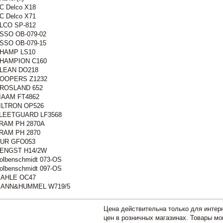
C Delco X18
C Delco X71
LCO SP-812
SSO OB-079-02
SSO OB-079-15
HAMP LS10
HAMPION C160
LEAN DO218
OOPERS Z1232
ROSLAND 652
IAAM FT4862
ILTRON OP526
LEETGUARD LF3568
RAM PH 2870A
RAM PH 2870
UR GFO053
ENGST H14/2W
olbenschmidt 073-OS
olbenschmidt 097-OS
AHLE OC47
ANN&HUMMEL W719/5
Цена действительна только для интерн
цен в розничных магазинах. Товары мо