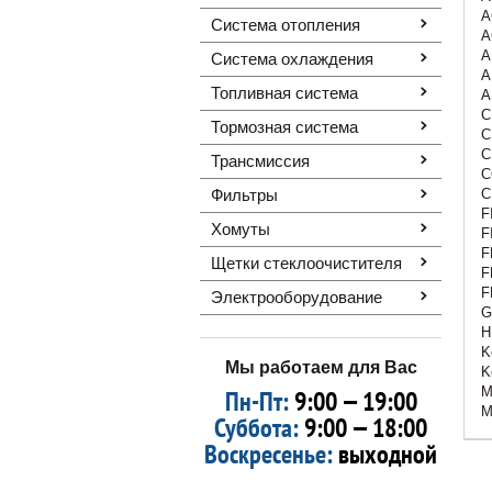
A
Система отопления
A
A
Система охлаждения
A
Топливная система
A
C
Тормозная система
C
C
Трансмиссия
C
Фильтры
C
F
Хомуты
F
F
Щетки стеклоочистителя
F
F
Электрооборудование
G
H
K
Мы работаем для Вас
K
M
Пн-Пт:
9:00 — 19:00
M
Суббота:
9:00 — 18:00
Воскресенье:
выходной