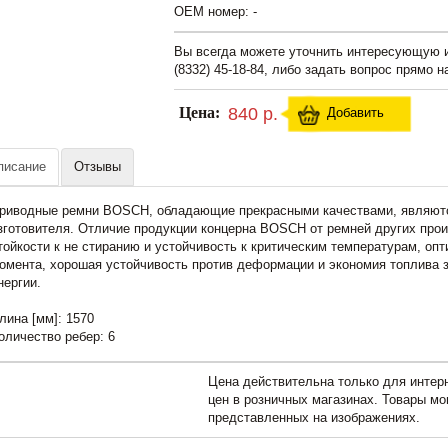
OEM номер: -
Вы всегда можете уточнить интересующую
(8332) 45-18-84, либо задать вопрос прямо н
Цена:
840 р.
Добавить
писание
Отзывы
риводные ремни BOSCH, обладающие прекрасными качествами, являютс
зготовителя. Отличие продукции концерна BOSCH от ремней других прои
тойкости к не стиранию и устойчивость к критическим температурам, оп
омента, хорошая устойчивость против деформации и экономия топлива з
нергии.
лина [мм]: 1570
оличество ребер: 6
Цена действительна только для интерн
цен в розничных магазинах. Товары мо
представленных на изображениях.