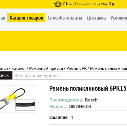
У Вас
0
товаров на сумму
0
р.
ная
Каталог товаров
Способы оплаты
Доставка
Условия
вная
Каталог
Ременный привод
Ремни 6PK
Ремень поликлино
/
/
/
/
Ремень поликлиновый 6PK1
Производитель:
Bosch
Модель:
1987946014
Наличие:
1