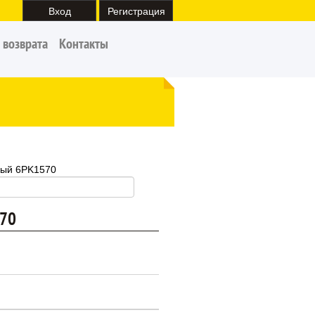
Вход
Регистрация
 возврата
Контакты
вый 6PK1570
570