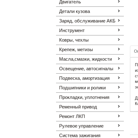
Двигатель
Детали кузова
Заряд, обслуживание АКБ
Инструмент
Ковры, чехлы
Крепеж, метизы
О
Масла,смазки, жидкости
П
Освещение, автоcигналы
и
с
Подвеска, амортизация
м
э
Подшипники и ролики
Прокладки, уплотнения
Д
К
Ременный привод
Ремонт ЛКП
Рулевое управление
Система зажигания