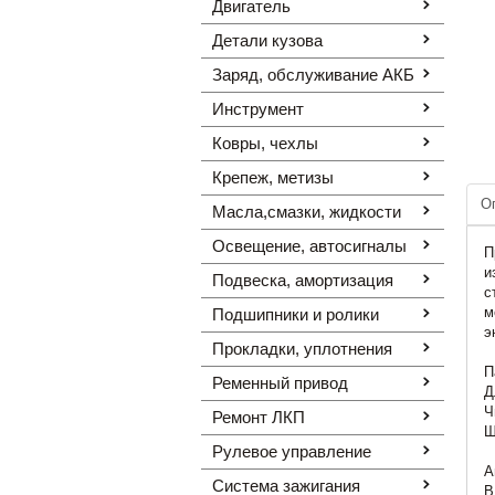
Двигатель
Детали кузова
Заряд, обслуживание АКБ
Инструмент
Ковры, чехлы
Крепеж, метизы
О
Масла,смазки, жидкости
Освещение, автоcигналы
П
и
Подвеска, амортизация
с
м
Подшипники и ролики
э
Прокладки, уплотнения
П
Ременный привод
Д
Ч
Ремонт ЛКП
Ш
Рулевое управление
А
Система зажигания
B