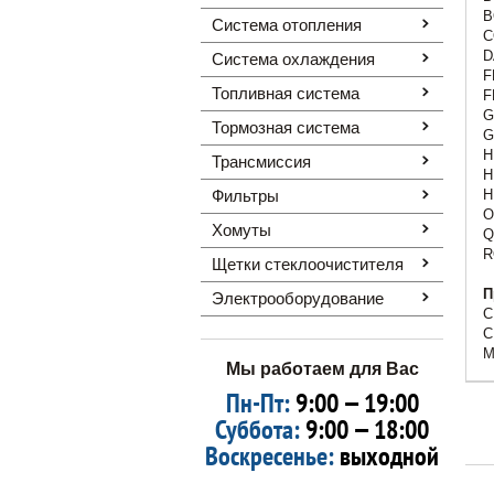
B
Система отопления
C
D
Система охлаждения
F
Топливная система
F
G
Тормозная система
G
H
Трансмиссия
H
Фильтры
H
O
Хомуты
Q
R
Щетки стеклоочистителя
П
Электрооборудование
C
C
M
Мы работаем для Вас
Пн-Пт:
9:00 — 19:00
Суббота:
9:00 — 18:00
Воскресенье:
выходной