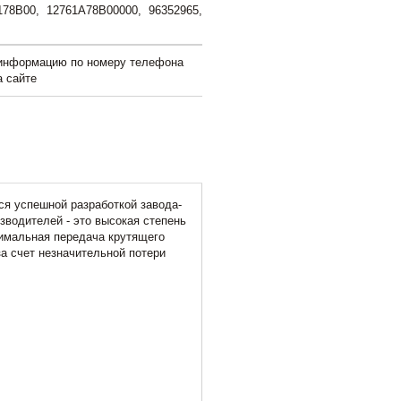
178B00, 12761A78B00000, 96352965,
 информацию по номеру телефона
а сайте
я успешной разработкой завода-
зводителей - это высокая степень
тимальная передача крутящего
а счет незначительной потери