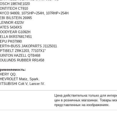
OSCH 1987AE1020
ONTITECH CT910
AYCO 94809, 107SHP+254H, 107RHP+254H
EBI BILSTEIN 26995
LENNOR 4323V
ATES 5434XS
OODYEAR G1092H
ELLA 9XR376817451
EPU PK07990
ERTH+BUSS JAKOPARTS J1125011
PTIBELT ZRK1203, 77107X1"
UINTON HAZELL QTB468
OULUNDS RUBBER RR1458
рименяемость:
HERY QQ.
HEVROLET Matiz, Spark.
ITSUBISHI Colt V, Lancer IV.
Цена действительна только для интерн
цен в розничных магазинах. Товары мо
представленных на изображениях.