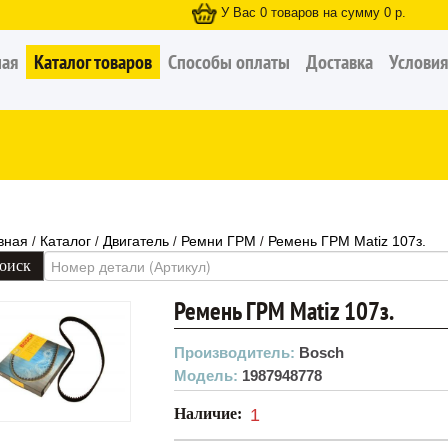
У Вас
0
товаров на сумму
0
р.
ная
Каталог товаров
Способы оплаты
Доставка
Условия
вная
Каталог
Двигатель
Ремни ГРМ
Ремень ГРМ Matiz 107з.
/
/
/
/
Ремень ГРМ Matiz 107з.
Производитель:
Bosch
Модель:
1987948778
Наличие:
1