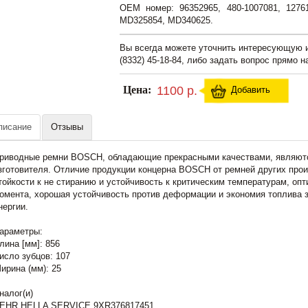
OEM номер: 96352965, 480-1007081, 1276
MD325854, MD340625.
Вы всегда можете уточнить интересующую
(8332) 45-18-84, либо задать вопрос прямо н
Цена:
1100 р.
Добавить
писание
Отзывы
риводные ремни BOSCH, обладающие прекрасными качествами, являютс
зготовителя. Отличие продукции концерна BOSCH от ремней других прои
тойкости к не стиранию и устойчивость к критическим температурам, оп
омента, хорошая устойчивость против деформации и экономия топлива з
нергии.
араметры:
лина [мм]: 856
исло зубцов: 107
ирина (мм): 25
налог(и)
EHR HELLA SERVICE 9XR376817451