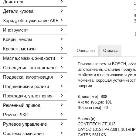
Двигатель
O
Детали кузова
В
Заряд, обслуживание АКБ
(
Инструмент
Ковры, чехлы
Крепеж, метизы
Описание
Отзывы
Масла,смазки, жидкости
Приводные ремни BOSCH, обла
Освещение, автоcигналы
изготовителя. Отличие продук
стойкости к не стиранию и уст
Подвеска, амортизация
момента, хорошая устойчивост
энергии.
Подшипники и ролики
Прокладки, уплотнения
Длина [мм]: 808
Число зубцов: 101
Ременный привод
Ширина (мм): 20
Ремонт ЛКП
Аналог(и)
Рулевое управление
CONTITECH CT1013
DAYCO 101SHP+200H, 101RHP+
Система зажигания
GATES 5511XS