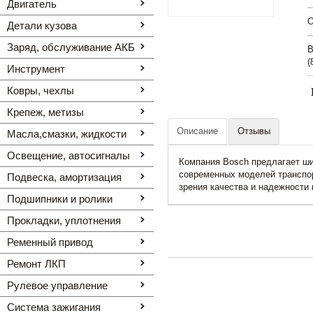
Двигатель
O
Детали кузова
Заряд, обслуживание АКБ
В
(
Инструмент
Ковры, чехлы
Крепеж, метизы
Описание
Отзывы
Масла,смазки, жидкости
Освещение, автоcигналы
Компания Bosch предлагает ши
современных моделей транспор
Подвеска, амортизация
зрения качества и надежности
Подшипники и ролики
Прокладки, уплотнения
Ременный привод
Ремонт ЛКП
Рулевое управление
Система зажигания