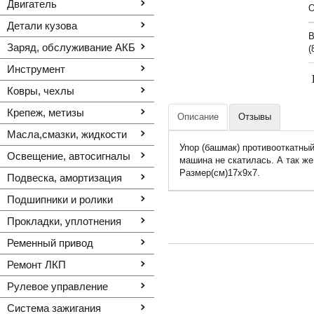
Двигатель
O
Детали кузова
В
Заряд, обслуживание АКБ
(
Инструмент
Ковры, чехлы
Крепеж, метизы
Описание
Отзывы
Масла,смазки, жидкости
Упор (башмак) противооткатны
Освещение, автоcигналы
машина не скатилась. А так ж
Размер(см)17х9х7.
Подвеска, амортизация
Подшипники и ролики
Прокладки, уплотнения
Ременный привод
Ремонт ЛКП
Рулевое управление
Система зажигания