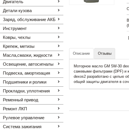
Двигатель
O
Детали кузова
Заряд, обслуживание АКБ
В
(
Инструмент
Ковры, чехлы
Крепеж, метизы
Описание
Отзывы
Масла,смазки, жидкости
Освещение, автоcигналы
Моторное масло GM 5W-30 dex
сажевыми фильтрами (DPF) и 
Подвеска, амортизация
dexos2 разработано с целью о
Подшипники и ролики
общей защиты двигателя в соч
Прокладки, уплотнения
Ременный привод
Ремонт ЛКП
Рулевое управление
Система зажигания