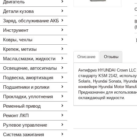
Двигатель
O
Детали кузова
Заряд, обслуживание АКБ
В
(
Инструмент
Ковры, чехлы
Крепеж, метизы
Описание
Отзывы
Масла,смазки, жидкости
Освещение, автоcигналы
Антифриз HYUNDAI Crown LLC A
стандарту KSM 2142, использу
Подвеска, амортизация
Solaris, Hyundai Sonata, Hyunda
Подшипники и ролики
конвейере Hyundai Motor Manufa
Предназначен для использован
Прокладки, уплотнения
охлаждающей жидкости.
Ременный привод
Ремонт ЛКП
Рулевое управление
Система зажигания