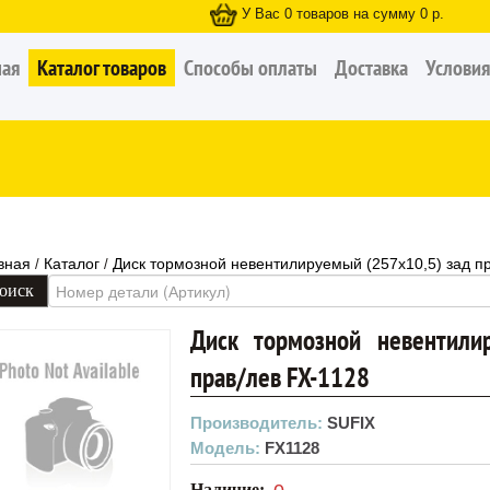
У Вас
0
товаров на сумму
0
р.
ная
Каталог товаров
Способы оплаты
Доставка
Условия
вная
Каталог
Диск тормозной невентилируемый (257x10,5) зад п
/
/
Диск тормозной невентили
прав/лев FX-1128
Производитель:
SUFIX
Модель:
FX1128
Наличие: