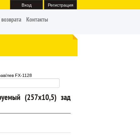
Вход
Регистрация
 возврата
Контакты
рав/лев FX-1128
руемый (257x10,5) зад