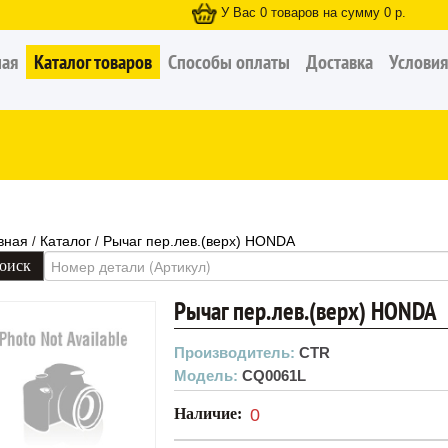
У Вас
0
товаров на сумму
0
р.
ная
Каталог товаров
Способы оплаты
Доставка
Условия
вная
Каталог
Рычаг пер.лев.(верх) HONDA
/
/
Рычаг пер.лев.(верх) HONDA
Производитель:
CTR
Модель:
CQ0061L
Наличие:
0