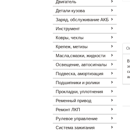
Двигатель
Детали кузова
Заряд, обслуживание АКБ
Инструмент
Ковры, чехлы
Крепеж, метизы
О
Масла,смазки, жидкости
В
Освещение, автоcигналы
э
с
Подвеска, амортизация
а
Подшипники и ролики
Прокладки, уплотнения
Ременный привод
Ремонт ЛКП
Рулевое управление
Система зажигания