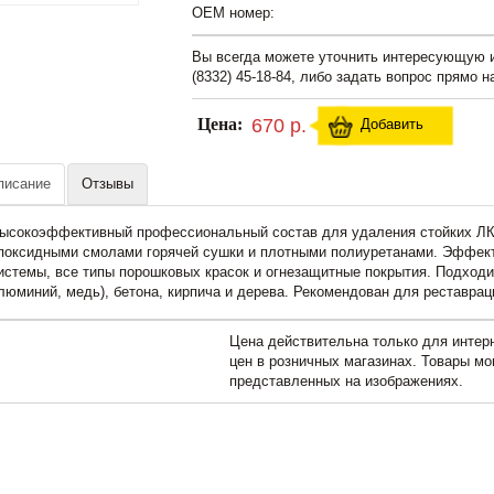
OEM номер:
Вы всегда можете уточнить интересующую
(8332) 45-18-84, либо задать вопрос прямо н
Цена:
670 р.
Добавить
писание
Отзывы
ысокоэффективный профессиональный состав для удаления стойких ЛК
поксидными смолами горячей сушки и плотными полиуретанами. Эффек
истемы, все типы порошковых красок и огнезащитные покрытия. Подходи
люминий, медь), бетона, кирпича и дерева. Рекомендован для реставрац
Цена действительна только для интерн
цен в розничных магазинах. Товары мо
представленных на изображениях.