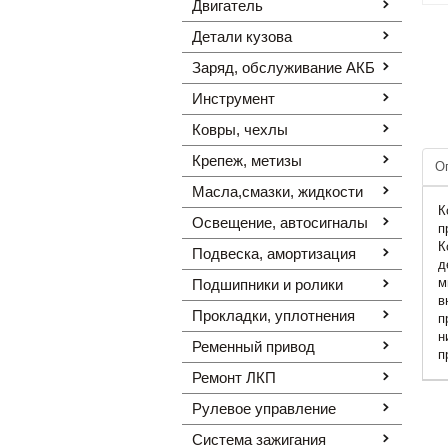
Двигатель
Детали кузова
Заряд, обслуживание АКБ
Инструмент
Ковры, чехлы
Крепеж, метизы
О
Масла,смазки, жидкости
К
Освещение, автоcигналы
п
К
Подвеска, амортизация
д
м
Подшипники и ролики
в
Прокладки, уплотнения
п
н
Ременный привод
п
Ремонт ЛКП
Рулевое управление
Система зажигания