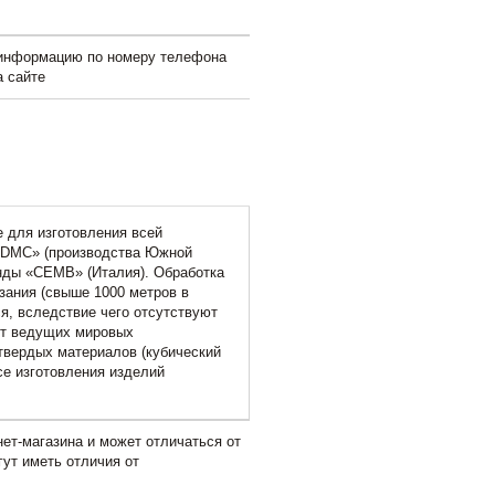
 информацию по номеру телефона
а сайте
 для изготовления всей
«DMC» (производства Южной
нды «CEMB» (Италия). Обработка
зания (свыше 1000 метров в
ся, вследствие чего отсутствуют
нт ведущих мировых
твердых материалов (кубический
се изготовления изделий
ет-магазина и может отличаться от
гут иметь отличия от