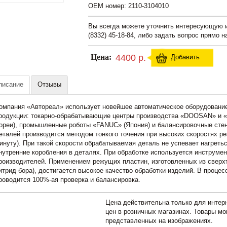
OEM номер: 2110-3104010
Вы всегда можете уточнить интересующую
(8332) 45-18-84, либо задать вопрос прямо н
Цена:
4400 р.
Добавить
писание
Отзывы
омпания «Автореал» использует новейшее автоматическое оборудование
родукции: токарно-обрабатывающие центры производства «DOOSAN» и 
ореи), промышленные роботы «FANUC» (Япония) и балансировочные сте
еталей производится методом тонкого точения при высоких скоростях ре
инуту). При такой скорости обрабатываемая деталь не успевает нагреть
нутренние коробления в деталях. При обработке используется инструме
роизводителей. Применением режущих пластин, изготовленных из сверх
итрид бора), достигается высокое качество обработки изделий. В процес
роводится 100%-ая проверка и балансировка.
Цена действительна только для интерн
цен в розничных магазинах. Товары мо
представленных на изображениях.