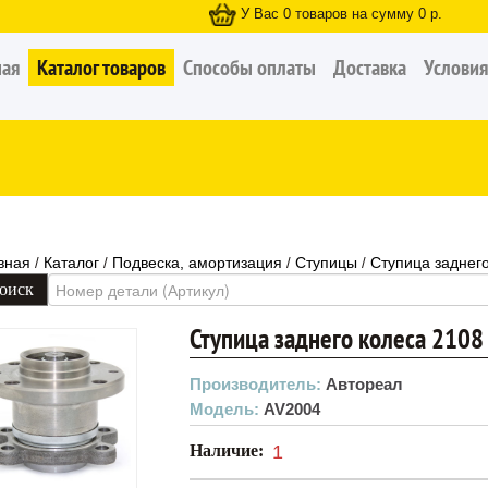
У Вас
0
товаров на сумму
0
р.
ная
Каталог товаров
Способы оплаты
Доставка
Условия
вная
Каталог
Подвеска, амортизация
Ступицы
Ступица заднего
/
/
/
/
Ступица заднего колеса 2108 
Производитель:
Автореал
Модель:
AV2004
Наличие:
1